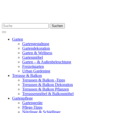
Skip
to
content
Search
Suchen
for:
Menu
Garten
Gartengestaltung
Gartendekoration
Garten & Wellness
Gartenmöbel
Garten – & Außenbeleuchtung
Freizeitgarten
Urban Gardening
Terrasse & Balkon
Terrassen & Balkon -Tipps
Terrassen & Balkon Dekoration
Terrassen & Balkon Pflanzen
Terrassenmöbel & Balkonmöbel
Gartenpflege
Gartengeräte
Pflege-Tipps
Nützlinge & Schädlinge