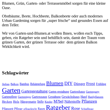
Blumen, Grün, Garten- oder Terrassenmöbel sorgen für eine kleine
Oase.
Obstbäume, Beete, Hochbeete, Balkonbeete oder auch modernes
Urban Gardening sorgen für „super frische“ und gesundes Essen auf
dem Teller.
Wir von Garten-und-Blumen.at wollen Ihnen, wollen euch Tipps,
geben, ein Ratgeber sein und behilflich sein, damit der Traum vom
grünen Garten, der grünen Terrasse oder dem grünen Balkon
Wirklichkeit wird.
Schlagwörter
Blumen
DIY
Frost
Dünger
Bambus
Bekämpfung
Frühling
Anbau
Balkon
Garten
Gartengestaltung
Gartenhaus
Garten gestaltung
Gartenparty
Gartenzaun
Gewächshaus
Hanf
Gartenpflege
Gestaltung
Gartentipps
Hanfpflanzen
Pflanzen
M?bel
Info
Nährstoffe
Hecken
Holz
Hängematte
Kinder
Ratgeber
Rose
Pflege
Pflanzzeit
Rasen
pflegeleicht
Schädlinge