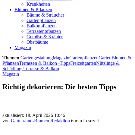
Krankheiten
Blumen & Pflanzen
Bäume & Sträucher
Gartenpflanzen
Balkonpflanzen
Terrassenpflanzen
Gemüse & Kräuter
Obstbäume
Magazin
Themen
Gartengestaltung
Magazin
Gartenpflanzen
Garten
Blumen &
Pflanzen
Terrassen & Balkon -Tipps
Freizeitgarten
Nützlinge &
Schädlinge
Terrasse & Balkon
Magazin
Richtig dekorieren: Die besten Tipps
aktualisiert: 18. April 2026 10:46
von
Garten-und-Blumen Redaktion
6 min Lesezeit