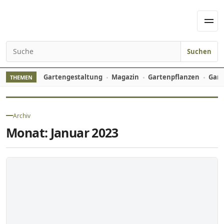
Skip to content
Men
Suchen
Search for:
Gartengestaltung
Magazin
Gartenpflanzen
Gart
THEMEN
Archiv
Monat:
Januar 2023