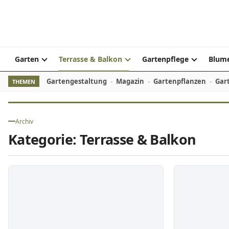
Skip to content
Garten
Terrasse & Balkon
Gartenpflege
Blume
Gartengestaltung
Magazin
Gartenpflanzen
Gar
THEMEN
Archiv
Kategorie:
Terrasse & Balkon