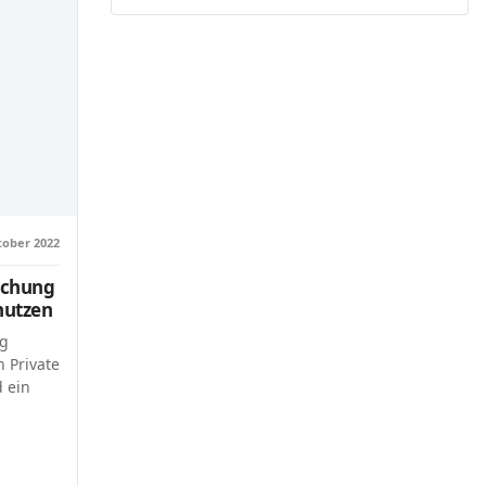
tober 2022
achung
nutzen
ng
 Private
d ein