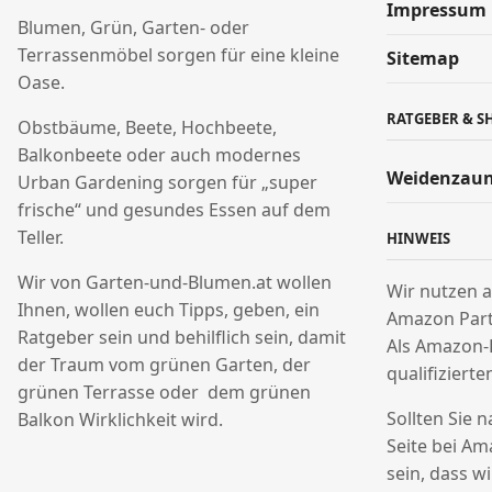
Impressum
Blumen, Grün, Garten- oder
Terrassenmöbel sorgen für eine kleine
Sitemap
Oase.
RATGEBER & S
Obstbäume, Beete, Hochbeete,
Balkonbeete oder auch modernes
Weidenzaun
Urban Gardening sorgen für „super
frische“ und gesundes Essen auf dem
Teller.
HINWEIS
Wir von Garten-und-Blumen.at wollen
Wir nutzen a
Ihnen, wollen euch Tipps, geben, ein
Amazon Par
Ratgeber sein und behilflich sein, damit
Als Amazon-
der Traum vom grünen Garten, der
qualifizierte
grünen Terrasse oder dem grünen
Sollten Sie 
Balkon Wirklichkeit wird.
Seite bei Am
sein, dass w