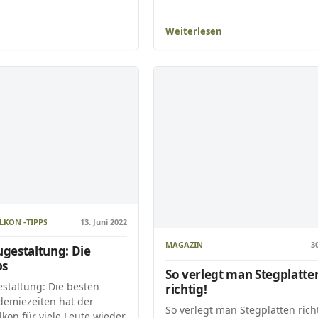
Weiterlesen
LKON -TIPPS
13. Juni 2022
MAGAZIN
3
gestaltung: Die
ps
So verlegt man Stegplatte
staltung: Die besten
richtig!
demiezeiten hat der
So verlegt man Stegplatten richt
kon für viele Leute wieder