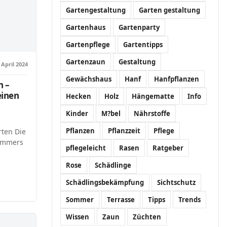
Gartengestaltung
Garten gestaltung
Gartenhaus
Gartenparty
Gartenpflege
Gartentipps
Gartenzaun
Gestaltung
 April 2024
Gewächshaus
Hanf
Hanfpflanzen
n –
einen
Hecken
Holz
Hängematte
Info
Kinder
M?bel
Nährstoffe
Pflanzen
Pflanzzeit
Pflege
ten Die
ommers
pflegeleicht
Rasen
Ratgeber
Rose
Schädlinge
Schädlingsbekämpfung
Sichtschutz
Sommer
Terrasse
Tipps
Trends
Wissen
Zaun
Züchten