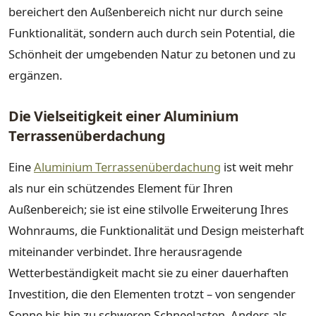
bereichert den Außenbereich nicht nur durch seine
Funktionalität, sondern auch durch sein Potential, die
Schönheit der umgebenden Natur zu betonen und zu
ergänzen.
Die Vielseitigkeit einer Aluminium
Terrassenüberdachung
Eine
Aluminium Terrassenüberdachung
ist weit mehr
als nur ein schützendes Element für Ihren
Außenbereich; sie ist eine stilvolle Erweiterung Ihres
Wohnraums, die Funktionalität und Design meisterhaft
miteinander verbindet. Ihre herausragende
Wetterbeständigkeit macht sie zu einer dauerhaften
Investition, die den Elementen trotzt – von sengender
Sonne bis hin zu schweren Schneelasten. Anders als