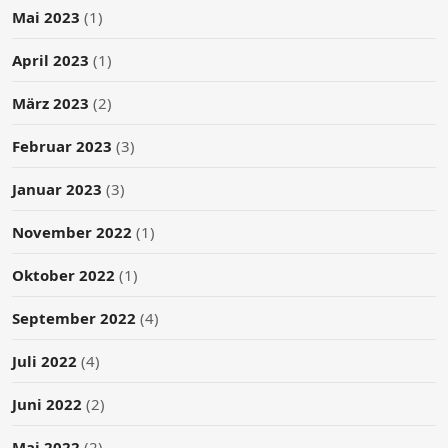
Mai 2023
(1)
April 2023
(1)
März 2023
(2)
Februar 2023
(3)
Januar 2023
(3)
November 2022
(1)
Oktober 2022
(1)
September 2022
(4)
Juli 2022
(4)
Juni 2022
(2)
Mai 2022
(2)