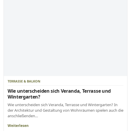
TERRASSE & BALKON
Wie unterscheiden sich Veranda, Terrasse und
Wintergarten?
Wie unterscheiden sich Veranda, Terrasse und Wintergarten? In
der Architektur und Gestaltung von Wohnräumen spielen auch die
anschließenden…
Weiterlesen