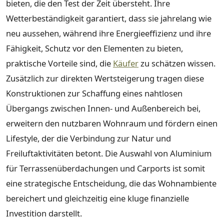
bieten, die den Test der Zeit übersteht. Ihre
Wetterbeständigkeit garantiert, dass sie jahrelang wie
neu aussehen, während ihre Energieeffizienz und ihre
Fähigkeit, Schutz vor den Elementen zu bieten,
praktische Vorteile sind, die
Käufer
zu schätzen wissen.
Zusätzlich zur direkten Wertsteigerung tragen diese
Konstruktionen zur Schaffung eines nahtlosen
Übergangs zwischen Innen- und Außenbereich bei,
erweitern den nutzbaren Wohnraum und fördern einen
Lifestyle, der die Verbindung zur Natur und
Freiluftaktivitäten betont. Die Auswahl von Aluminium
für Terrassenüberdachungen und Carports ist somit
eine strategische Entscheidung, die das Wohnambiente
bereichert und gleichzeitig eine kluge finanzielle
Investition darstellt.