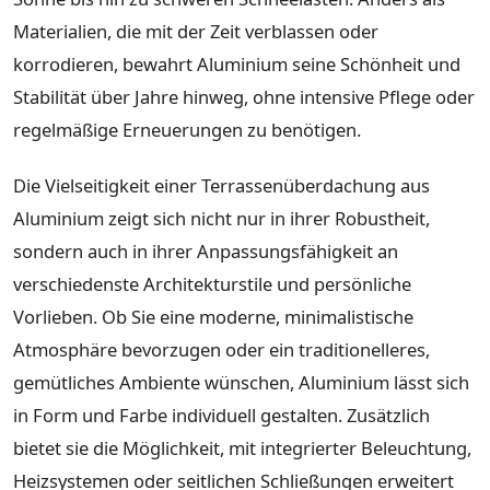
Materialien, die mit der Zeit verblassen oder
korrodieren, bewahrt Aluminium seine Schönheit und
Stabilität über Jahre hinweg, ohne intensive Pflege oder
regelmäßige Erneuerungen zu benötigen.
Die Vielseitigkeit einer Terrassenüberdachung aus
Aluminium zeigt sich nicht nur in ihrer Robustheit,
sondern auch in ihrer Anpassungsfähigkeit an
verschiedenste Architekturstile und persönliche
Vorlieben. Ob Sie eine moderne, minimalistische
Atmosphäre bevorzugen oder ein traditionelleres,
gemütliches Ambiente wünschen, Aluminium lässt sich
in Form und Farbe individuell gestalten. Zusätzlich
bietet sie die Möglichkeit, mit integrierter Beleuchtung,
Heizsystemen oder seitlichen Schließungen erweitert