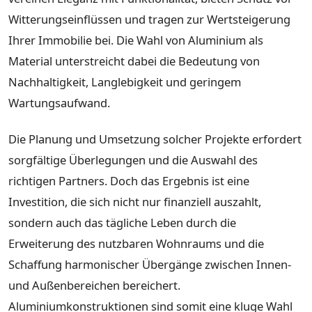
Witterungseinflüssen und tragen zur Wertsteigerung
Ihrer Immobilie bei. Die Wahl von Aluminium als
Material unterstreicht dabei die Bedeutung von
Nachhaltigkeit, Langlebigkeit und geringem
Wartungsaufwand.
Die Planung und Umsetzung solcher Projekte erfordert
sorgfältige Überlegungen und die Auswahl des
richtigen Partners. Doch das Ergebnis ist eine
Investition, die sich nicht nur finanziell auszahlt,
sondern auch das tägliche Leben durch die
Erweiterung des nutzbaren Wohnraums und die
Schaffung harmonischer Übergänge zwischen Innen-
und Außenbereichen bereichert.
Aluminiumkonstruktionen sind somit eine kluge Wahl