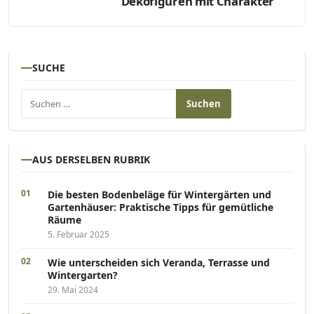
Dekofiguren mit Charakter
SUCHE
Suchen nach:
AUS DERSELBEN RUBRIK
Die besten Bodenbeläge für Wintergärten und
Gartenhäuser: Praktische Tipps für gemütliche
Räume
5. Februar 2025
Wie unterscheiden sich Veranda, Terrasse und
Wintergarten?
29. Mai 2024