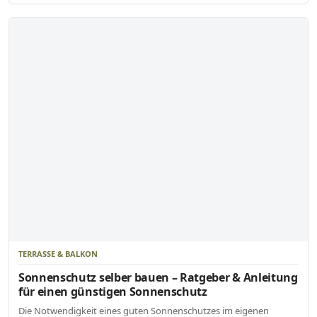
TERRASSE & BALKON
Sonnenschutz selber bauen – Ratgeber & Anleitung
für einen günstigen Sonnenschutz
Die Notwendigkeit eines guten Sonnenschutzes im eigenen