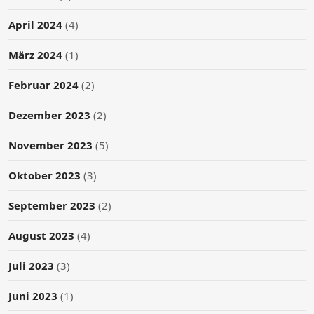
April 2024
(4)
März 2024
(1)
Februar 2024
(2)
Dezember 2023
(2)
November 2023
(5)
Oktober 2023
(3)
September 2023
(2)
August 2023
(4)
Juli 2023
(3)
Juni 2023
(1)