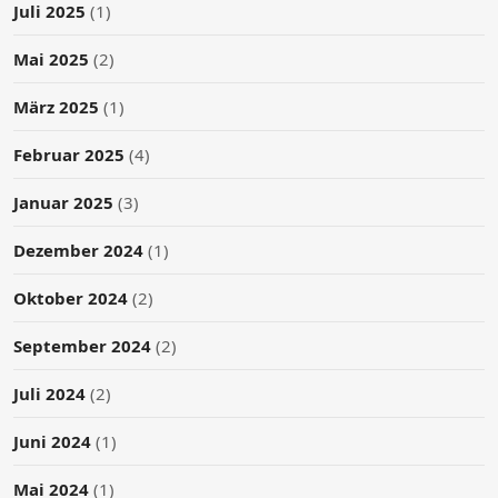
Juli 2025
(1)
Mai 2025
(2)
März 2025
(1)
Februar 2025
(4)
Januar 2025
(3)
Dezember 2024
(1)
Oktober 2024
(2)
September 2024
(2)
Juli 2024
(2)
Juni 2024
(1)
Mai 2024
(1)