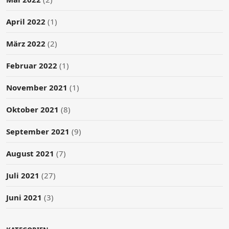
April 2022
(1)
März 2022
(2)
Februar 2022
(1)
November 2021
(1)
Oktober 2021
(8)
September 2021
(9)
August 2021
(7)
Juli 2021
(27)
Juni 2021
(3)