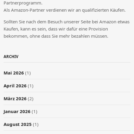
Partnerprogramm.
Als Amazon-Partner verdienen wir an qualifizierten Käufen.
Sollten Sie nach dem Besuch unserer Seite bei Amazon etwas
Kaufen, kann es sein, dass wir dafür eine Provision
bekommen, ohne dass Sie mehr bezahlen müssen.
ARCHIV
Mai 2026
(1)
April 2026
(1)
März 2026
(2)
Januar 2026
(1)
August 2025
(1)