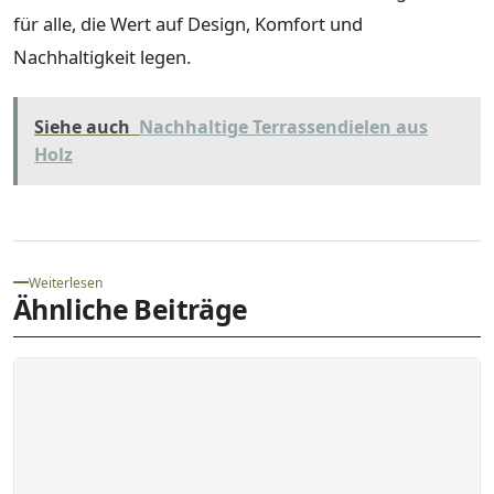
für alle, die Wert auf Design, Komfort und
Nachhaltigkeit legen.
Siehe auch
Nachhaltige Terrassendielen aus
Holz
Weiterlesen
Ähnliche Beiträge