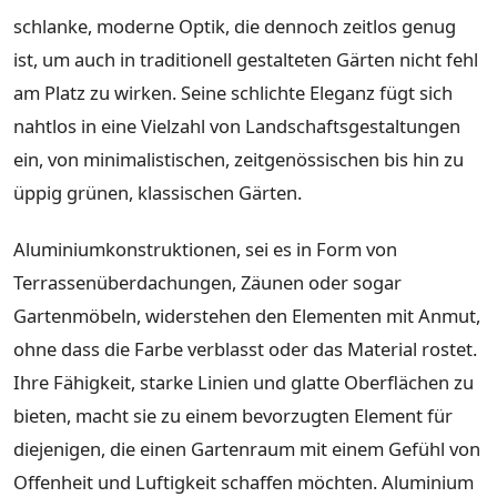
schlanke, moderne Optik, die dennoch zeitlos genug
ist, um auch in traditionell gestalteten Gärten nicht fehl
am Platz zu wirken. Seine schlichte Eleganz fügt sich
nahtlos in eine Vielzahl von Landschaftsgestaltungen
ein, von minimalistischen, zeitgenössischen bis hin zu
üppig grünen, klassischen Gärten.
Aluminiumkonstruktionen, sei es in Form von
Terrassenüberdachungen, Zäunen oder sogar
Gartenmöbeln, widerstehen den Elementen mit Anmut,
ohne dass die Farbe verblasst oder das Material rostet.
Ihre Fähigkeit, starke Linien und glatte Oberflächen zu
bieten, macht sie zu einem bevorzugten Element für
diejenigen, die einen Gartenraum mit einem Gefühl von
Offenheit und Luftigkeit schaffen möchten. Aluminium