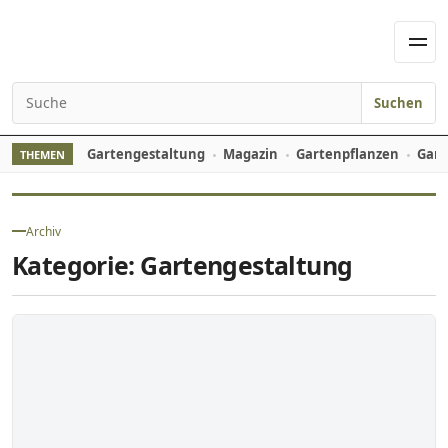
Skip to content
Men
Suchen
Search for:
Gartengestaltung
Magazin
Gartenpflanzen
Gart
THEMEN
Archiv
Kategorie:
Gartengestaltung