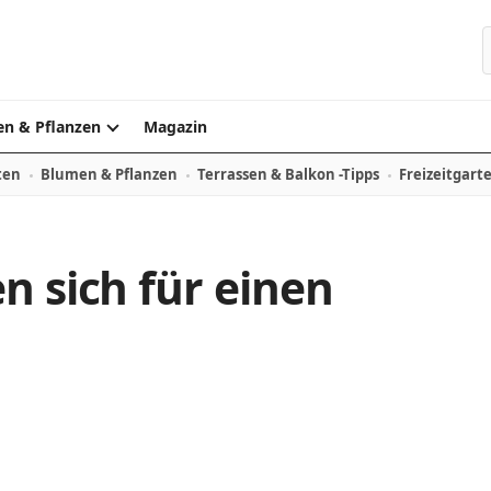
S
n & Pflanzen
Magazin
ten
Blumen & Pflanzen
Terrassen & Balkon -Tipps
Freizeitgart
n sich für einen