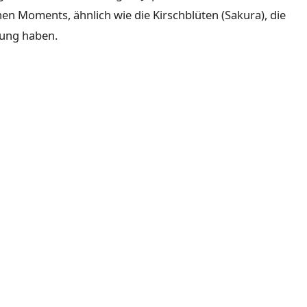
hen Moments, ähnlich wie die Kirschblüten (Sakura), die
tung haben.