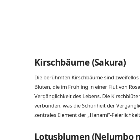
Kirschbäume (Sakura)
Die berühmten Kirschbäume sind zweifellos 
Blüten, die im Frühling in einer Flut von Ro
Vergänglichkeit des Lebens. Die Kirschblüt
verbunden, was die Schönheit der Vergänglic
zentrales Element der „Hanami“-Feierlichkeit
Lotusblumen (Nelumbo n