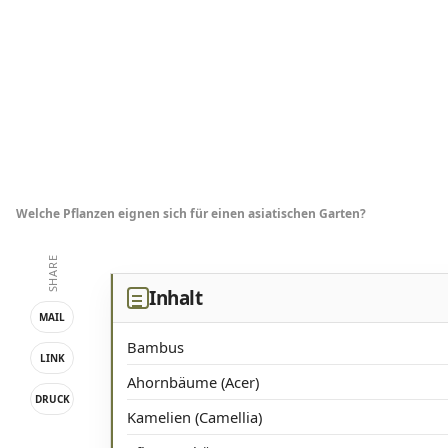
Welche Pflanzen eignen sich für einen asiatischen Garten?
SHARE
Inhalt
MAIL
Bambus
LINK
Ahornbäume (Acer)
DRUCK
Kamelien (Camellia)