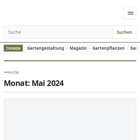
Skip to content
Men
Suchen
Search for:
Gartengestaltung
Magazin
Gartenpflanzen
Gart
THEMEN
Archiv
Monat:
Mai 2024