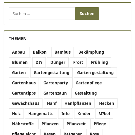
Suchen nach:
THEMEN
Anbau
Balkon
Bambus
Bekämpfung
Blumen
DIY
Dünger
Frost
Frühling
Garten
Gartengestaltung
Garten gestaltung
Gartenhaus
Gartenparty
Gartenpflege
Gartentipps
Gartenzaun
Gestaltung
Gewächshaus
Hanf
Hanfpflanzen
Hecken
Holz
Hängematte
Info
Kinder
M?bel
Nährstoffe
Pflanzen
Pflanzzeit
Pflege
pflegeleicht
Rasen
Ratgeber
Rose