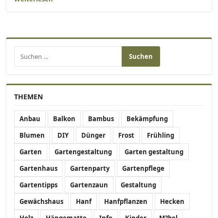
Suchen nach:
THEMEN
Anbau
Balkon
Bambus
Bekämpfung
Blumen
DIY
Dünger
Frost
Frühling
Garten
Gartengestaltung
Garten gestaltung
Gartenhaus
Gartenparty
Gartenpflege
Gartentipps
Gartenzaun
Gestaltung
Gewächshaus
Hanf
Hanfpflanzen
Hecken
Holz
Hängematte
Info
Kinder
M?bel