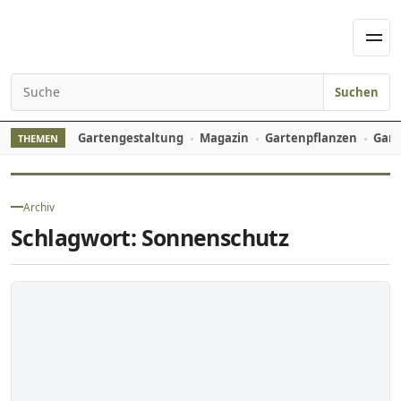
Skip to content
Men
Suchen
Search for:
Gartengestaltung
Magazin
Gartenpflanzen
Gart
THEMEN
Archiv
Schlagwort:
Sonnenschutz