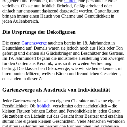
Begleitern und Freunden, die dem
Garten
eine persönliche Note
verleihen. Ob sie nun fröhlich lächelnd, fleißig arbeitend oder
einfach nur entspannt dasitzend dargestellt werden, Gartenfiguren
bringen immer einen Hauch von Charme und Gemütlichkeit in
jeden Außenbereich.
Die Ursprünge der Dekofiguren
Die ersten
Gartenzwerge
tauchten bereits im 18. Jahrhundert in
Deutschland auf. Damals waren sie jedoch noch aus Holz oder Ton
gefertigt und dienten als Glücksbringer und Beschützer des Gartens.
Im 19. Jahrhundert begann die industrielle Herstellung von Zwergen
für den Garten aus Keramik, was zu ihrer weiten Verbreitung
beitrug. Die klassischen Dekozwerge, wie wir sie heute kennen, mit
ihren bunten Mützen, weißen Bärten und freundlichen Gesichtern,
entstanden in dieser Zeit.
Gartenzwerge als Ausdruck von Individualität
Jeder Gartenzwerg hat seinen eigenen Charakter und seine eigene
Persönlichkeit. Ob
fröhlich
, verschmitzt oder nachdenklich – die
kleinen Figuren bringen Leben und Persönlichkeit in jeden Garten.
Sie zaubern ein Lächeln auf das Gesicht ihrer Besitzer und erzählen
stumm ihre eigenen kleinen Geschichten. Viele Menschen verbinden
mit ihren Gartenfiguren persönliche Erinnerungen und Erlebnisse.