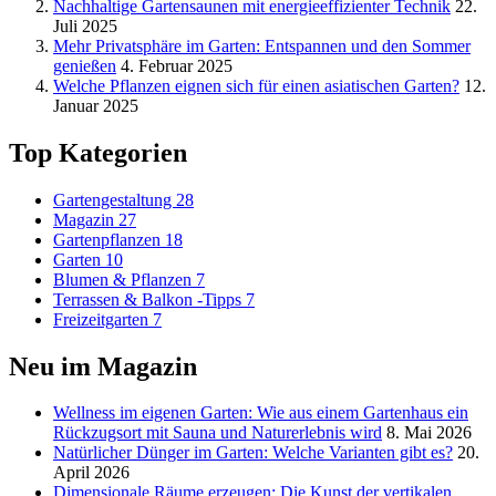
Nachhaltige Gartensaunen mit energieeffizienter Technik
22.
Juli 2025
Mehr Privatsphäre im Garten: Entspannen und den Sommer
genießen
4. Februar 2025
Welche Pflanzen eignen sich für einen asiatischen Garten?
12.
Januar 2025
Top Kategorien
Gartengestaltung
28
Magazin
27
Gartenpflanzen
18
Garten
10
Blumen & Pflanzen
7
Terrassen & Balkon -Tipps
7
Freizeitgarten
7
Neu im Magazin
Wellness im eigenen Garten: Wie aus einem Gartenhaus ein
Rückzugsort mit Sauna und Naturerlebnis wird
8. Mai 2026
Natürlicher Dünger im Garten: Welche Varianten gibt es?
20.
April 2026
Dimensionale Räume erzeugen: Die Kunst der vertikalen