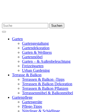
Skip
to
content
Search
Suchen
for:
Menu
Garten
Gartengestaltung
Gartendekoration
Garten & Wellness
Gartenmöbel
Garten – & Außenbeleuchtung
Freizeitgarten
Urban Gardening
Terrasse & Balkon
Terrassen & Balkon -Tipps
Terrassen & Balkon Dekoration
Terrassen & Balkon Pflanzen
Terrassenmöbel & Balkonmöbel
Gartenpflege
Gartengeräte
Pflege-Tipps
Nützlinge & Schädlinge