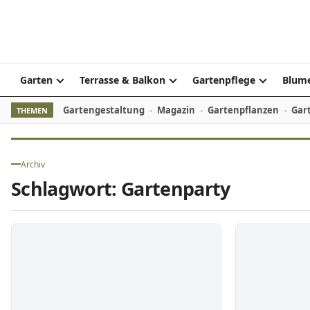
Skip to content
Garten
Terrasse & Balkon
Gartenpflege
Blume
Gartengestaltung
Magazin
Gartenpflanzen
Gar
THEMEN
Archiv
Schlagwort:
Gartenparty