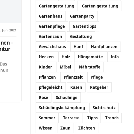
Gartengestaltung
Garten gestaltung
Gartenhaus
Gartenparty
Gartenpflege
Gartentipps
. Juni 2021
Gartenzaun
Gestaltung
anen –
Gewächshaus
Hanf
Hanfpflanzen
nitur
Hecken
Holz
Hängematte
Info
–
 Das
Kinder
M?bel
Nährstoffe
 nun
Pflanzen
Pflanzzeit
Pflege
pflegeleicht
Rasen
Ratgeber
Rose
Schädlinge
Schädlingsbekämpfung
Sichtschutz
Sommer
Terrasse
Tipps
Trends
Wissen
Zaun
Züchten