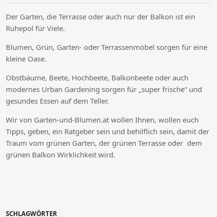
Der Garten, die Terrasse oder auch nur der Balkon ist ein
Ruhepol für Viele.
Blumen, Grün, Garten- oder Terrassenmöbel sorgen für eine
kleine Oase.
Obstbäume, Beete, Hochbeete, Balkonbeete oder auch
modernes Urban Gardening sorgen für „super frische“ und
gesundes Essen auf dem Teller.
Wir von Garten-und-Blumen.at wollen Ihnen, wollen euch
Tipps, geben, ein Ratgeber sein und behilflich sein, damit der
Traum vom grünen Garten, der grünen Terrasse oder dem
grünen Balkon Wirklichkeit wird.
SCHLAGWÖRTER