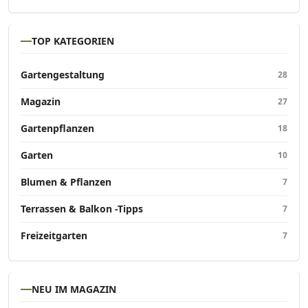
TOP KATEGORIEN
Gartengestaltung
28
Magazin
27
Gartenpflanzen
18
Garten
10
Blumen & Pflanzen
7
Terrassen & Balkon -Tipps
7
Freizeitgarten
7
NEU IM MAGAZIN