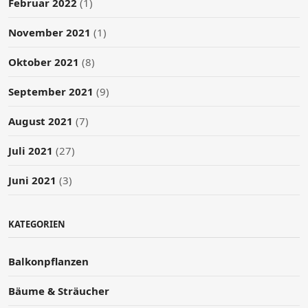
Februar 2022
(1)
November 2021
(1)
Oktober 2021
(8)
September 2021
(9)
August 2021
(7)
Juli 2021
(27)
Juni 2021
(3)
KATEGORIEN
Balkonpflanzen
Bäume & Sträucher