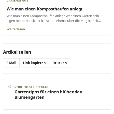
GARTENGERÄTE
Wie man einen Komposthaufen anlegt
Wie man einen Komposthaufen anlegt Wer einen Garten sein
eigen nennt hat sicherlich schon einmal über die Möglichkeit…
Weiterlesen
Artikel teilen
E-Mail
Link kopieren
Drucken
VORHERIGER BEITRAG
Gartentipps für einen blühenden
Blumengarten