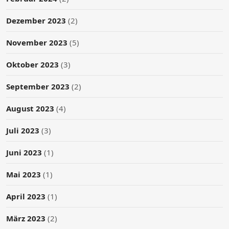
Dezember 2023
(2)
November 2023
(5)
Oktober 2023
(3)
September 2023
(2)
August 2023
(4)
Juli 2023
(3)
Juni 2023
(1)
Mai 2023
(1)
April 2023
(1)
März 2023
(2)