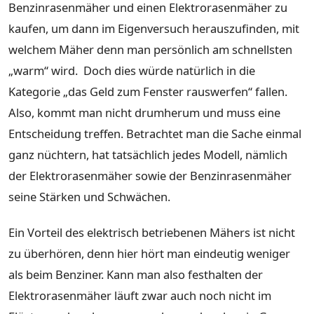
Benzinrasenmäher und einen Elektrorasenmäher zu
kaufen, um dann im Eigenversuch herauszufinden, mit
welchem Mäher denn man persönlich am schnellsten
„warm“ wird. Doch dies würde natürlich in die
Kategorie „das Geld zum Fenster rauswerfen“ fallen.
Also, kommt man nicht drumherum und muss eine
Entscheidung treffen. Betrachtet man die Sache einmal
ganz nüchtern, hat tatsächlich jedes Modell, nämlich
der Elektrorasenmäher sowie der Benzinrasenmäher
seine Stärken und Schwächen.
Ein Vorteil des elektrisch betriebenen Mähers ist nicht
zu überhören, denn hier hört man eindeutig weniger
als beim Benziner. Kann man also festhalten der
Elektrorasenmäher läuft zwar auch noch nicht im