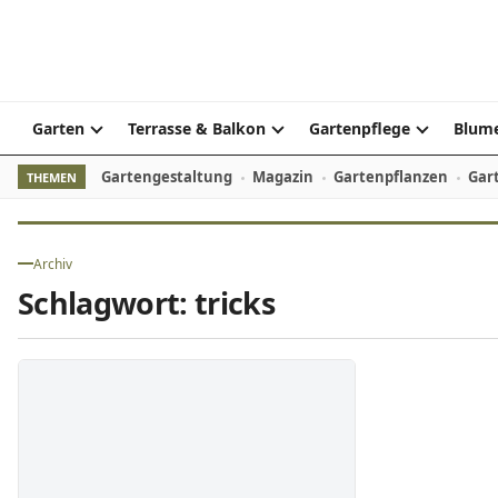
Skip to content
Garten
Terrasse & Balkon
Gartenpflege
Blume
Gartengestaltung
Magazin
Gartenpflanzen
Gar
THEMEN
Archiv
Schlagwort:
tricks