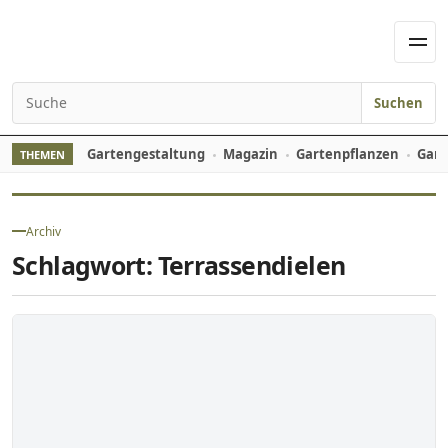
Skip to content
Men
Suchen
Search for:
Gartengestaltung
Magazin
Gartenpflanzen
Gart
THEMEN
Archiv
Schlagwort:
Terrassendielen