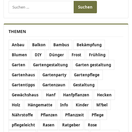
Suchen nach:
THEMEN
Anbau
Balkon
Bambus
Bekämpfung
Blumen
DIY
Dünger
Frost
Frühling
Garten
Gartengestaltung
Garten gestaltung
Gartenhaus
Gartenparty
Gartenpflege
Gartentipps
Gartenzaun
Gestaltung
Gewächshaus
Hanf
Hanfpflanzen
Hecken
Holz
Hängematte
Info
Kinder
M?bel
Nährstoffe
Pflanzen
Pflanzzeit
Pflege
pflegeleicht
Rasen
Ratgeber
Rose