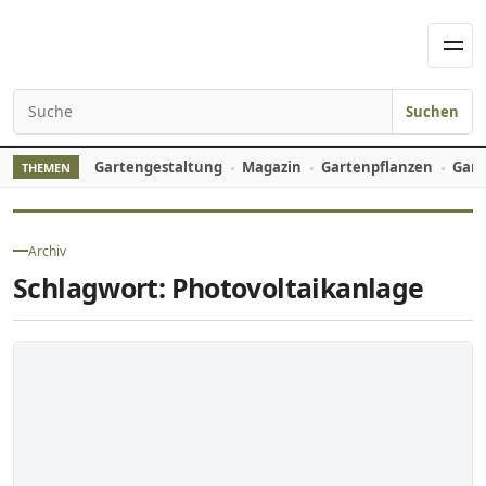
Skip to content
Men
Suchen
Search for:
Gartengestaltung
Magazin
Gartenpflanzen
Gart
THEMEN
Archiv
Schlagwort:
Photovoltaikanlage