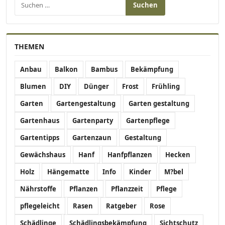
THEMEN
Anbau
Balkon
Bambus
Bekämpfung
Blumen
DIY
Dünger
Frost
Frühling
Garten
Gartengestaltung
Garten gestaltung
Gartenhaus
Gartenparty
Gartenpflege
Gartentipps
Gartenzaun
Gestaltung
Gewächshaus
Hanf
Hanfpflanzen
Hecken
Holz
Hängematte
Info
Kinder
M?bel
Nährstoffe
Pflanzen
Pflanzzeit
Pflege
pflegeleicht
Rasen
Ratgeber
Rose
Schädlinge
Schädlingsbekämpfung
Sichtschutz