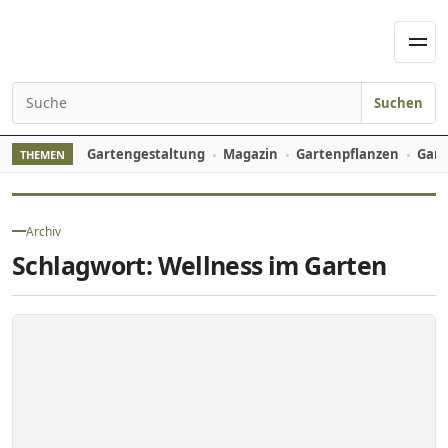
Skip to content
Men
Suchen
Search for:
Gartengestaltung
Magazin
Gartenpflanzen
Gart
THEMEN
Archiv
Schlagwort:
Wellness im Garten