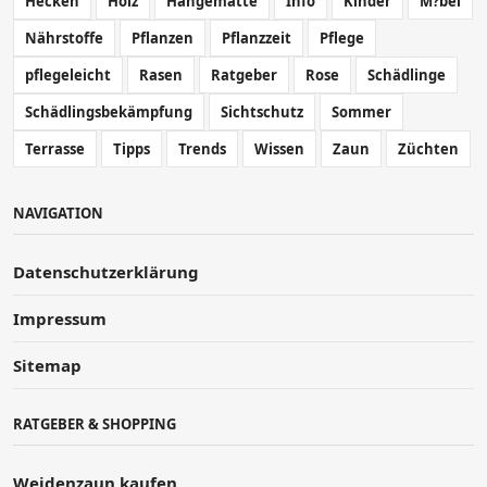
Hecken
Holz
Hängematte
Info
Kinder
M?bel
Nährstoffe
Pflanzen
Pflanzzeit
Pflege
pflegeleicht
Rasen
Ratgeber
Rose
Schädlinge
Schädlingsbekämpfung
Sichtschutz
Sommer
Terrasse
Tipps
Trends
Wissen
Zaun
Züchten
NAVIGATION
Datenschutzerklärung
Impressum
Sitemap
RATGEBER & SHOPPING
Weidenzaun kaufen