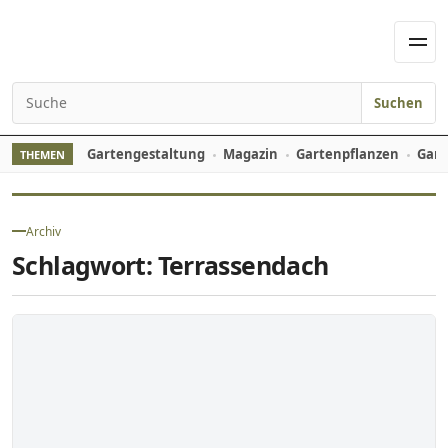
Skip to content
Men
Suchen
Search for:
Gartengestaltung
Magazin
Gartenpflanzen
Gart
THEMEN
Archiv
Schlagwort:
Terrassendach