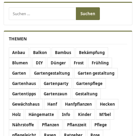
Suchen nach:
THEMEN
Anbau
Balkon
Bambus
Bekämpfung
Blumen
DIY
Dünger
Frost
Frühling
Garten
Gartengestaltung
Garten gestaltung
Gartenhaus
Gartenparty
Gartenpflege
Gartentipps
Gartenzaun
Gestaltung
Gewächshaus
Hanf
Hanfpflanzen
Hecken
Holz
Hängematte
Info
Kinder
M?bel
Nährstoffe
Pflanzen
Pflanzzeit
Pflege
pflegeleicht
Rasen
Ratgeber
Rose