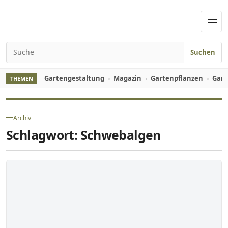
Skip to content
Men
Suchen
Search for:
Gartengestaltung
Magazin
Gartenpflanzen
Gart
THEMEN
Archiv
Schlagwort:
Schwebalgen