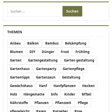
Suchen nach:
THEMEN
Anbau
Balkon
Bambus
Bekämpfung
Blumen
DIY
Dünger
Frost
Frühling
Garten
Gartengestaltung
Garten gestaltung
Gartenhaus
Gartenparty
Gartenpflege
Gartentipps
Gartenzaun
Gestaltung
Gewächshaus
Hanf
Hanfpflanzen
Hecken
Holz
Hängematte
Info
Kinder
M?bel
Nährstoffe
Pflanzen
Pflanzzeit
Pflege
pflegeleicht
Rasen
Ratgeber
Rose