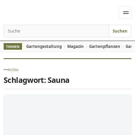
Skip to content
Men
Suchen
Search for:
Gartengestaltung
Magazin
Gartenpflanzen
Gart
THEMEN
Archiv
Schlagwort:
Sauna