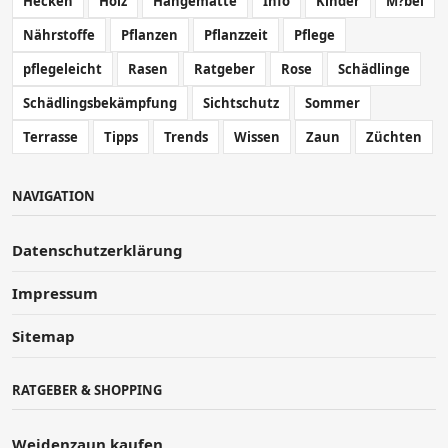
Hecken
Holz
Hängematte
Info
Kinder
M?bel
Nährstoffe
Pflanzen
Pflanzzeit
Pflege
pflegeleicht
Rasen
Ratgeber
Rose
Schädlinge
Schädlingsbekämpfung
Sichtschutz
Sommer
Terrasse
Tipps
Trends
Wissen
Zaun
Züchten
NAVIGATION
Datenschutzerklärung
Impressum
Sitemap
RATGEBER & SHOPPING
Weidenzaun kaufen