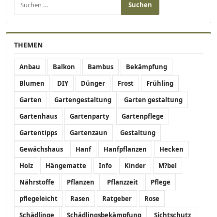
THEMEN
Anbau
Balkon
Bambus
Bekämpfung
Blumen
DIY
Dünger
Frost
Frühling
Garten
Gartengestaltung
Garten gestaltung
Gartenhaus
Gartenparty
Gartenpflege
Gartentipps
Gartenzaun
Gestaltung
Gewächshaus
Hanf
Hanfpflanzen
Hecken
Holz
Hängematte
Info
Kinder
M?bel
Nährstoffe
Pflanzen
Pflanzzeit
Pflege
pflegeleicht
Rasen
Ratgeber
Rose
Schädlinge
Schädlingsbekämpfung
Sichtschutz