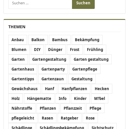
THEMEN
Anbau
Balkon
Bambus
Bekämpfung
Blumen
DIY
Dünger
Frost
Frühling
Garten
Gartengestaltung
Garten gestaltung
Gartenhaus
Gartenparty
Gartenpflege
Gartentipps
Gartenzaun
Gestaltung
Gewächshaus
Hanf
Hanfpflanzen
Hecken
Holz
Hängematte
Info
Kinder
M?bel
Nährstoffe
Pflanzen
Pflanzzeit
Pflege
pflegeleicht
Rasen
Ratgeber
Rose
Schädlinge
Schädlingsbekämpfung
Sichtschutz