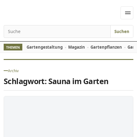
Skip to content
Men
Suchen
Search for:
Gartengestaltung
Magazin
Gartenpflanzen
Gart
THEMEN
Archiv
Schlagwort:
Sauna im Garten