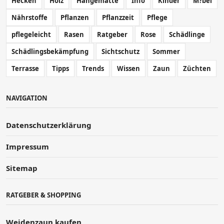
Hecken
Holz
Hängematte
Info
Kinder
M?bel
Nährstoffe
Pflanzen
Pflanzzeit
Pflege
pflegeleicht
Rasen
Ratgeber
Rose
Schädlinge
Schädlingsbekämpfung
Sichtschutz
Sommer
Terrasse
Tipps
Trends
Wissen
Zaun
Züchten
NAVIGATION
Datenschutzerklärung
Impressum
Sitemap
RATGEBER & SHOPPING
Weidenzaun kaufen