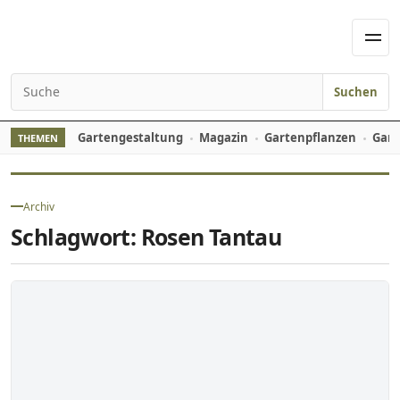
Skip to content
Men
Suchen
Search for:
Gartengestaltung
Magazin
Gartenpflanzen
Gart
THEMEN
Archiv
Schlagwort:
Rosen Tantau