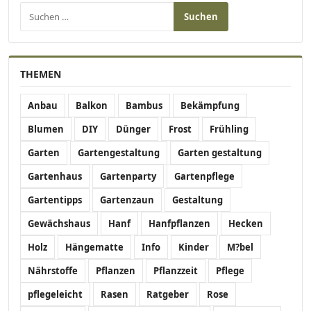
Suchen nach:
THEMEN
Anbau
Balkon
Bambus
Bekämpfung
Blumen
DIY
Dünger
Frost
Frühling
Garten
Gartengestaltung
Garten gestaltung
Gartenhaus
Gartenparty
Gartenpflege
Gartentipps
Gartenzaun
Gestaltung
Gewächshaus
Hanf
Hanfpflanzen
Hecken
Holz
Hängematte
Info
Kinder
M?bel
Nährstoffe
Pflanzen
Pflanzzeit
Pflege
pflegeleicht
Rasen
Ratgeber
Rose