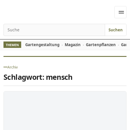
Skip to content
Men
Suchen
Search for:
Gartengestaltung
Magazin
Gartenpflanzen
Gart
THEMEN
Archiv
Schlagwort:
mensch