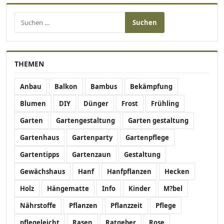
Suchen nach:
THEMEN
Anbau
Balkon
Bambus
Bekämpfung
Blumen
DIY
Dünger
Frost
Frühling
Garten
Gartengestaltung
Garten gestaltung
Gartenhaus
Gartenparty
Gartenpflege
Gartentipps
Gartenzaun
Gestaltung
Gewächshaus
Hanf
Hanfpflanzen
Hecken
Holz
Hängematte
Info
Kinder
M?bel
Nährstoffe
Pflanzen
Pflanzzeit
Pflege
pflegeleicht
Rasen
Ratgeber
Rose