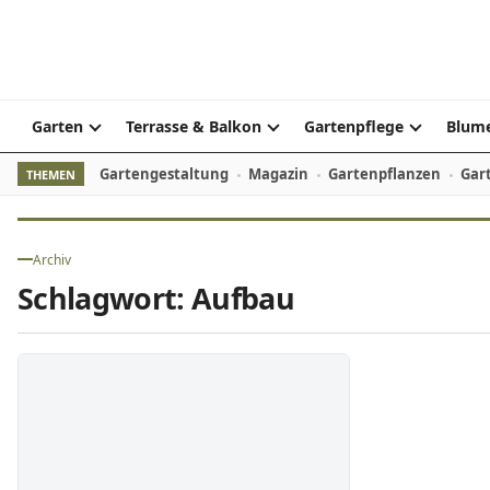
Skip to content
Garten
Terrasse & Balkon
Gartenpflege
Blume
Gartengestaltung
Magazin
Gartenpflanzen
Gar
THEMEN
Archiv
Schlagwort:
Aufbau